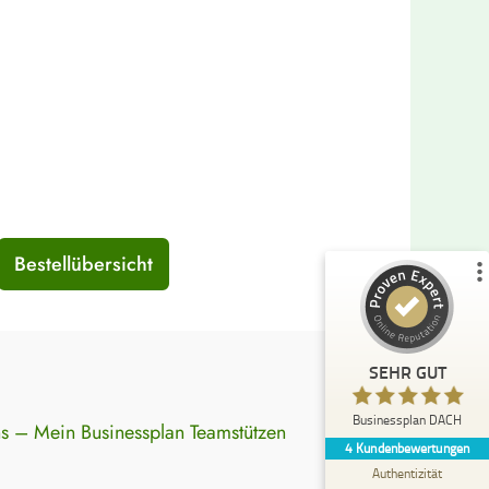
Kundenbewertungen und Erfahrungen zu
Businessplan DACH
%
100
SEHR GUT
Empfehlungen auf
ProvenExpert.com
5,00
/
5,00
4
Bewertungen auf ProvenExpert.com
Bestellübersicht
Profil ansehen
Erfahren Sie mehr über dieses Bewertungssiegel
SEHR GUT
Anonym
5,00
Businessplan DACH
s – Mein Businessplan Teamstützen
Der Businessplan DACH berücksichtigt schon
4
Kundenbewertungen
im allgemeinen Angebot sehr viele Aspekte
und bietet darüber hina...
Authentizität